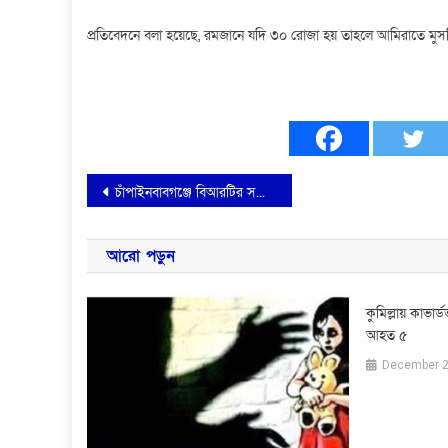
প্রতিবেদনে বলা হয়েছে, রমজানে যদি ৩০ রোজা হয় তাহলে আমিরাতে মুসল্ল
Post
চাঁপাইনবাবগঞ্জে বিআরটির সচেতনতা বৃদ্ধি মূলক রিফ্রেসার অনুষ্ঠিত
navigation
আরো পড়ুন
কুমিল্লায় কাভার
আহত ৫
December 2