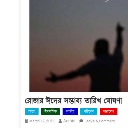
রোজার ঈদের সম্ভাব্য তারিখ ঘোষণা
আরো
ইসলামিক
জাতীয়
পরিবেশ
সারাদেশ
On
Admin
Leave A Comment
March 12, 2025
রোজার