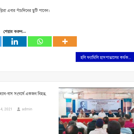
িরা এবার পাঁচদিনের ছুটি পাবেন।
শেয়ার করুন...
হলি ফ্যামিলি হাসপাতালের কর্মকর্তা খাইরুল হাসান মালের ইন্তেকাল
্ডভ্যান-বাস সংঘর্ষে একজন নিহত,
4, 2021
admin