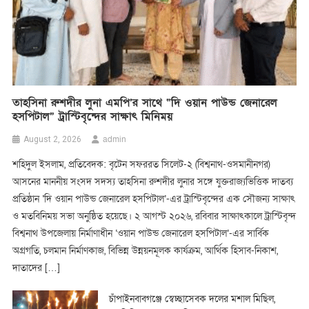
তাহসিনা রুশদীর লুনা এমপি’র সা‌থে “দি ওয়ান পাউন্ড জেনারেল
হসপিটাল” ট্রাস্টিবৃন্দের সাক্ষাৎ মি‌নিময়
admin
August 2, 2026
শ‌হিদুল ইসলাম, প্রতি‌বেদক: বৃটেন সফররত সিলেট-২ (বিশ্বনাথ-ওসমানীনগর)
আসনের মাননীয় সংসদ সদস্য তাহসিনা রুশদীর লুনার সঙ্গে যুক্তরাজ্যভিত্তিক দাতব্য
প্রতিষ্ঠান ‘দি ওয়ান পাউন্ড জেনারেল হসপিটাল’-এর ট্রাস্টিবৃন্দের এক সৌজন্য সাক্ষাৎ
ও মতবিনিময় সভা অনুষ্ঠিত হয়েছে। ২ আগস্ট ২০২৬, র‌বিবার সাক্ষাৎকালে ট্রাস্টিবৃন্দ
বিশ্বনাথ উপজেলায় নির্মাণাধীন ‘ওয়ান পাউন্ড জেনারেল হসপিটাল’-এর সার্বিক
অগ্রগতি, চলমান নির্মাণকাজ, বিভিন্ন উন্নয়নমূলক কার্যক্রম, আর্থিক হিসাব-নিকাশ,
দাতাদের […]
চাঁপাইনবাবগঞ্জে স্বেচ্ছাসেবক দলের মশাল মিছিল,