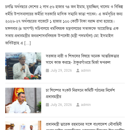
চলতি অর্থবছরে দেশের ২ লাখ ৫৬ হাজার ৭৪ জন ইমাম, মুয়াজ্জিন, খাদেম ও বিভিন্ন
ধর্মীয় উপাসনালয়ের কর্মীরা সরকারি মাসিক সম্মানি ভাতা পাবেন। এ কর্মসূচির জন্য
২০২৬-২৭ অর্থবছরের বাজেটে ১ হাজার ১০০ কোটি টাকা বরাদ্দ রাখা হয়েছে।
মঙ্গলবার (৪ আগস্ট) সচিবালয়ে ধর্মবিষয়ক মন্ত্রণালয়ের সভাকক্ষে আয়োজিত এক
সভায় প্রধানমন্ত্রীর জনপ্রশাসনবিষয়ক উপদেষ্টা (মন্ত্রী পদমর্যাদা) মো. ইসমাইল
জবিউল্লাহ এ […]
সরকার নারী ও শিশুদের বিষয়ে অনেক আন্তরিকতার
সাথে কাজ করছে- ঠাকুরগাঁওয়ে মির্জা ফখরুল
admin
July 29, 2026
চা শিল্পের সংকট নিরসনে কমিটি গঠনের নির্দেশ
প্রধানমন্ত্রীর
admin
July 26, 2026
প্রধানমন্ত্রী তারেক রহমানের সঙ্গে বাংলাদেশ নৌবাহিনী