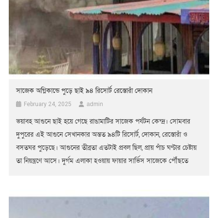
সাজেক অগ্নিকান্ডে পুড়ে ছাই ৯৪ রিসোর্ট রেস্তোরাঁ দোকান
admin
February 24, 2025
ভয়াবহ আগুনে ছাই হয়ে গেছে রাঙামাটির সাজেক পর্যটন কেন্দ্র। সোমবার
দুপুরের এই আগুনে সেখানকার অন্তত ৯৪টি রিসোর্ট, দোকান, রেস্তোরাঁ ও
বসতঘর পুড়েছে। আগুনের তীব্রতা এতটাই প্রবল ছিল, প্রায় পাঁচ ঘণ্টার চেষ্টায়
তা নিয়ন্ত্রণে আসে। দুর্গম এলাকা হওয়ায় ফায়ার সার্ভিস সাজেকে পৌঁছতে
অনেক সময় লেগে যায়। কীভাবে আগুনের সূত্রপাত, তা এখনও নিশ্চিত হওয়া
যায়নি। ধারণা করা […]