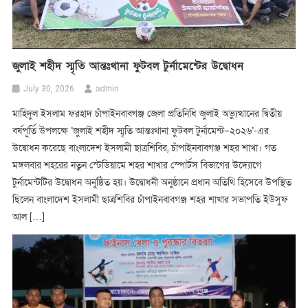
জুলাই শহীদ স্মৃতি আন্তঃথানা ফুটবল টুর্নামেন্টের উদ্বোধন
admin
July 30, 2026
মাহিদুল ইসলাম ফরহাদ চাঁপাইনবাবগঞ্জ জেলা প্রতিনিধি জুলাই অভ্যুত্থানের দ্বিতীয়
বর্ষপূর্তি উপলক্ষে ‘জুলাই শহীদ স্মৃতি আন্তঃথানা ফুটবল টুর্নামেন্ট–২০২৬’-এর
উদ্বোধন করেছে বাংলাদেশ ইসলামী ছাত্রশিবির, চাঁপাইনবাবগঞ্জ শহর শাখা। গত
মঙ্গলবার শহরের নতুন স্টেডিয়ামে শহর শাখার স্পোর্টস বিভাগের উদ্যোগে
টুর্নামেন্টটির উদ্বোধন অনুষ্ঠিত হয়। উদ্বোধনী অনুষ্ঠানে প্রধান অতিথি হিসেবে উপস্থিত
ছিলেন বাংলাদেশ ইসলামী ছাত্রশিবির চাঁপাইনবাবগঞ্জ শহর শাখার সভাপতি ইউসুফ
আল […]