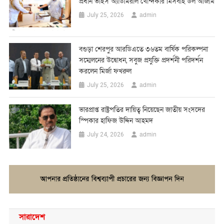
প্রধান ভাইস অ্যাডমিরাল খোন্দকার মিসবাহ উল আজীম
admin
July 25, 2026
বগুড়া শেরপুর আরডিএতে ৩৬তম বার্ষিক পরিকল্পনা
সম্মেলনের উদ্বোধন, সবুজ প্রযুক্তি প্রদর্শনী পরিদর্শন
করলেন মির্জা ফখরুল
admin
July 25, 2026
ভারপ্রাপ্ত রাষ্ট্রপতির দায়িত্ব নিয়েছেন জাতীয় সংসদের
স্পিকার হাফিজ উদ্দিন আহমদ
admin
July 24, 2026
সারাদেশ