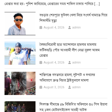
গ্রেপ্তার করা হয়। পুলিশ জানিয়েছে, গ্রেপ্তারের সময় শাকিল ঢাকায় পালিয়ে […]
বগুড়ার শেরপুরে ফুটবল খেলা নিয়ে সংঘর্ষ থামাতে গিয়ে
শিক্ষার্থীর মৃত্যু
admin
August 4, 2026
বৈষম্যবিরোধী ছাত্র আন্দোলনে হামলার মামলায়
ফটিকছড়ি পৌর আওয়ামী লীগ নেতা নুরুল আজম
গ্রেপ্তার
admin
August 4, 2026
শান্তিগঞ্জে বসতঘরে হামলা, লুটপাট ও দখলের
অভিযোগে দ্রুত বিচার ট্রাইব্যুনালে মামলা
admin
August 3, 2026
শিবগঞ্জ সীমান্তে ৫৯ বিজিবি’র অভিযানে ৩০ পিস ইয়াবা
সহ ১জন মোটরসাইকেল আরহী আটক