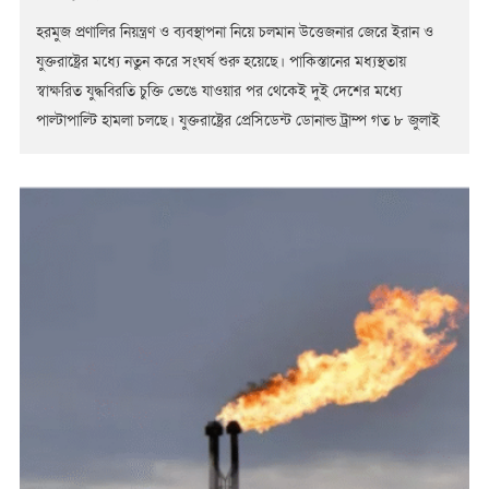
হরমুজ প্রণালির নিয়ন্ত্রণ ও ব্যবস্থাপনা নিয়ে চলমান উত্তেজনার জেরে ইরান ও
যুক্তরাষ্ট্রের মধ্যে নতুন করে সংঘর্ষ শুরু হয়েছে। পাকিস্তানের মধ্যস্থতায়
স্বাক্ষরিত যুদ্ধবিরতি চুক্তি ভেঙে যাওয়ার পর থেকেই দুই দেশের মধ্যে
পাল্টাপাল্টি হামলা চলছে। যুক্তরাষ্ট্রের প্রেসিডেন্ট ডোনাল্ড ট্রাম্প গত ৮ জুলাই
যুদ্ধবিরতি কার্যকরের বিষয়টি বাতিল ঘোষণা করার পর এই সংঘাত নতুন মাত্রা
পায়। ইরানের ইসলামি বিপ্লবী […]