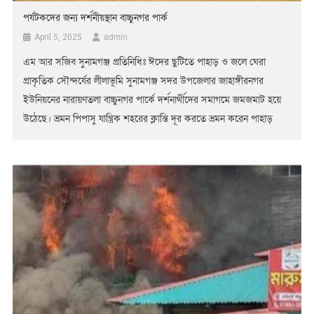
পর্যটকদের জন্য দর্শনীয়স্থান বাচ্চুনগর পার্ক
admin
April 5, 2025
এম আর সজিব সুনামগঞ্জ প্রতিনিধিঃ ঈদের ছুটিতে পাহাড় ও জলে ঘেরা
প্রাকৃতিক সৌন্দর্যের লীলাভূমি সুনামগঞ্জ সদর উপজেলার জাহাঙ্গীরনগর
ইউনিয়নের নারায়ণতলা বাচ্চুনগর পার্কে দর্শনার্থীদের সমাগমে জমজমাট হয়ে
উঠেছে। ভ্রমন পিপাসু যান্ত্রিক শহরের ক্লান্তি দূর করতে ভ্রমন করেন পাহাড়
জলে ঘেরা বাচ্চুনগর পার্কে। ছুটিতে পর্যটকদের পদচারণায় মুখর থাকে বিনোদন
কেন্দ্রগুলো। এই পার্কে আগত দর্শনার্থীদের সার্বক্ষণিক নিরাপত্তার ব‍্যবস্থাও […]