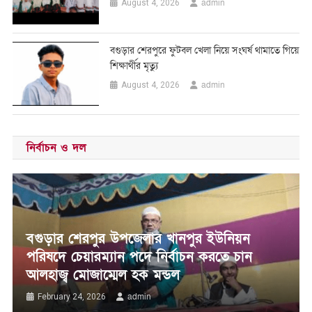
admin
August 4, 2026
বগুড়ার শেরপুরে ফুটবল খেলা নিয়ে সংঘর্ষ থামাতে গিয়ে
শিক্ষার্থীর মৃত্যু
admin
August 4, 2026
নির্বাচন ও দল
‎বগুড়ার শেরপুর উপজেলার খানপুর ইউনিয়ন
পরিষদে চেয়ারম্যান পদে নির্বাচন করতে চান
আলহাজ্ব মোজাম্মেল হক মন্ডল
admin
February 24, 2026