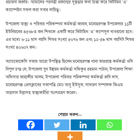
প্রচারণা জরুরি। আমাদের পরবর্তী প্রজন্মের সুস্থতার কথা চিন্তা করে ভিটামিন ‘এ’
ক্যাম্পেইন সফল করা সবার দায়িত্ব।
উপজেলা স্বাস্থ্য ও পরিবার পরিকল্পনা কর্মকর্তা জানান, মনোহরগঞ্জ উপজেলার ১১টি
ইউনিয়নের ৪৫৬৮৩ জন শিশুকে একটি করে ভিটামিন ‘এ’ ক্যাপসুল খাওয়ানো হবে।
এর মধ্যে ৬-১১ মাস বয়সি শিশুর সংখ্যা ৫০৭৬ জন এবং ১২-৫৯ মাস বয়সিট শিশুর
সংখ্যা ৪০৬০৭ জন।
অ্যাডভোকেসি সভায় আরো উপস্থিত ছিলেন মনোহরগঞ্জ থানা ভারপ্রাপ্ত কর্মকর্তা ওসি
বিপুল চন্দ্র দে, উপজেলা যুব উন্নয়ন কর্মকর্তা সফিকুর রহমান পাঠান, উপজেলা শিক্ষা
অফিসার জাহাঙ্গীর আলম, উপজেলা পরিবার পরিকল্পনা কর্মকর্তা রুবি দাস,
মনোহরগঞ্জ প্রেসক্লাবের সভাপতি মোঃ আবু ইউসুফ, সাধারণ সম্পাদক জিএম
আহসান উল্লাসহ স্বাস্থ্যকর্মীরা অংশগ্রহণ করেন।
শেয়ার করুন...