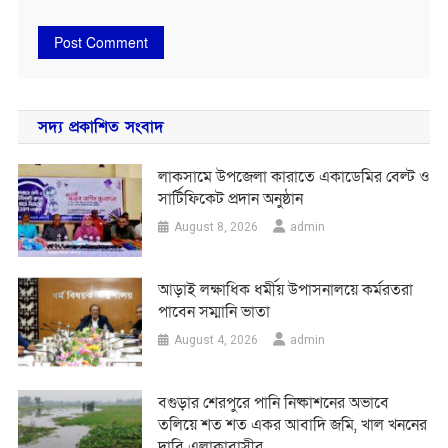
সদ্য প্রকাশিত সংবাদ
লাকসামে উপজেলা কারাতে একাডেমির বেল্ট ও
সার্টিফিকেট প্রদান অনুষ্ঠান
August 8, 2026
admin
আড়াই লক্ষাধিক ধর্মীয় উপাসনালয়ে কর্মরতরা
পাবেন সম্মানি ভাতা
August 4, 2026
admin
বগুড়ার শেরপুরে পানি নিষ্কাশনের অভাবে
তলিয়ে শত শত একর আবাদি জমি, খাল খননের
দাবি এলাকাবাসীর