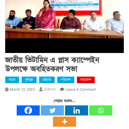
জাতীয় ভিটামিন এ প্লাস ক্যাম্পেইন
উপলক্ষে অবহিতকরণ সভা
আরো
কুমিল্লা
চট্টগ্রাম
পরিবেশ
সারাদেশ
On
Admin
Leave A Comment
March 12, 2025
জাতীয়
শেয়ার করুন...
ভিটামিন
এ
প্লাস
ক্যাম্পেইন
উপলক্ষে