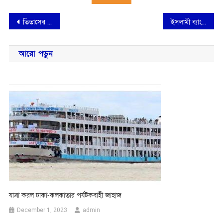
Post
তিতাসের মাছিমপুর বাজারে আগুন: ক্ষতির পরিমাণ ১৫ লক্ষাধিক টাকা
ইসলামী ব্যাংকের ম্যানেজারের নারীদের প্রতি যৌন হয়রানির, বিচারের দাবীতে মানববন্ধন
navigation
আরো পড়ুন
যাত্রা করল ঢাকা-কলকাতার পর্যটকবাহী জাহাজ
December 1, 2023
admin