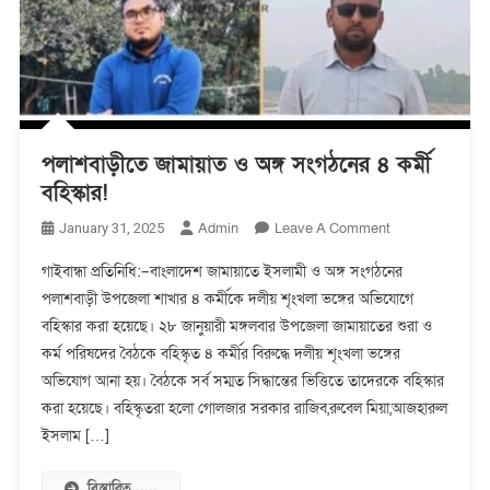
পলাশবাড়ীতে জামায়াত ও অঙ্গ সংগঠনের ৪ কর্মী
বহিস্কার!
On
Admin
Leave A Comment
January 31, 2025
পলাশবাড়ীতে
গাইবান্ধা প্রতিনিধি:–বাংলাদেশ জামায়াতে ইসলামী ও অঙ্গ সংগঠনের
জামায়াত
পলাশবাড়ী উপজেলা শাখার ৪ কর্মীকে দলীয় শৃংখলা ভঙ্গের অভিযোগে
ও
বহিস্কার করা হয়েছে। ২৮ জানুয়ারী মঙ্গলবার উপজেলা জামায়াতের শুরা ও
অঙ্গ
সংগঠনের
কর্ম পরিষদের বৈঠকে বহিস্কৃত ৪ কর্মীর বিরুদ্ধে দলীয় শৃংখলা ভঙ্গের
৪
অভিযোগ আনা হয়। বৈঠকে সর্ব সম্মত সিদ্ধান্তের ভিত্তিতে তাদেরকে বহিস্কার
কর্মী
করা হয়েছে। বহিস্কৃতরা হলো গোলজার সরকার রাজিব,রুবেল মিয়া,আজহারুল
বহিস্কার!
ইসলাম […]
বিস্তারিত......