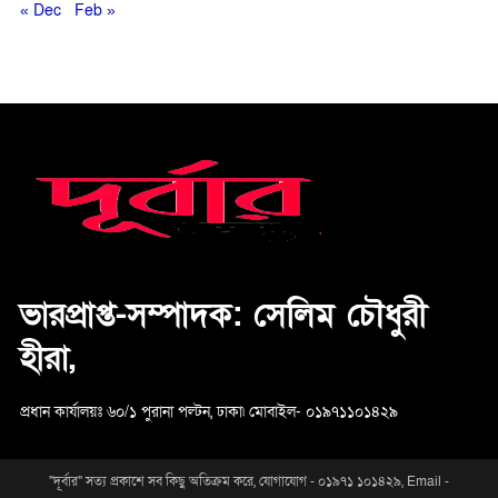
« Dec
Feb »
ভারপ্রাপ্ত-সম্পাদক: সেলিম চৌধুরী
হীরা,
প্রধান কার্যালয়ঃ ৬০/১ পুরানা পল্টন,
ঢাকা৷ মোবাইল- ০১৯৭১১০১৪২৯
"দূর্বার" সত্য প্রকাশে সব কিছু অতিক্রম করে, যোগাযোগ - ০১৯৭১ ১০১৪২৯, Email -