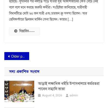
হয়েছে। দুর্ঘটনার পর নদীতে পড়ে যাওয়া দুই আকাশজানের কেউ বেঁচে নেই
ঘটনায়
কেউ
বলে বলে মনে করছে জরুরি কর্মীরা। সংশ্লিষ্টরা জানিয়েছে, যাত্রীবাহী
বেঁচে
বিমানটিতে মোট ৬০ জন যাত্রী এবং চারজন ক্রু সদস্য ছিলেন। আর
নেই,
হেলিকপ্টারে তিনজন মার্কিন সেনা ছিলেন। ফায়ার […]
২৮
লাশ
বিস্তারিত......
উদ্ধার
Posts
Older posts
navigation
সদ্য প্রকাশিত সংবাদ
আড়াই লক্ষাধিক ধর্মীয় উপাসনালয়ে কর্মরতরা
পাবেন সম্মানি ভাতা
admin
August 4, 2026