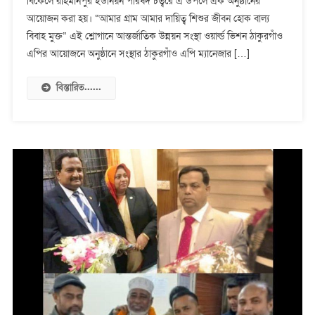
বিকেলে রহিমানপুর ইউনিয়ন পরিষদ চত্বরে এ উপলে এক অনুষ্ঠানের
বাল্য
বিবাহ
আয়োজন করা হয়। “আমার গ্রাম আমার দায়িত্ব শিশুর জীবন হোক বাল্য
মুক্ত
বিবাহ মুক্ত” এই শ্লোগানে আন্তর্জাতিক উন্নয়ন সংস্থা ওয়ার্ল্ড ভিশন ঠাকুরগাঁও
ঘোষণা
এপির আয়োজনে অনুষ্ঠানে সংস্থার ঠাকুরগাঁও এপি ম্যানেজার […]
বিস্তারিত......