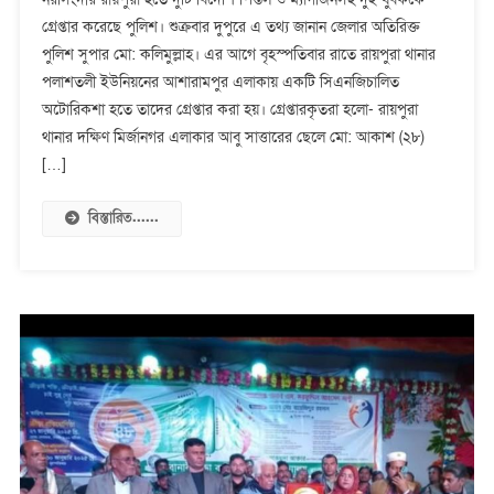
দুটি
গ্রেপ্তার করেছে পুলিশ। শুক্রবার দুপুরে এ তথ্য জানান জেলার অতিরিক্ত
বিদেশি
পুলিশ সুপার মো: কলিমুল্লাহ। এর আগে বৃহস্পতিবার রাতে রায়পুরা থানার
পিস্তল
ও
পলাশতলী ইউনিয়নের আশারামপুর এলাকায় একটি সিএনজিচালিত
গুলিসহ
অটোরিকশা হতে তাদের গ্রেপ্তার করা হয়। গ্রেপ্তারকৃতরা হলো- রায়পুরা
দুই
থানার দক্ষিণ মির্জানগর এলাকার আবু সাত্তারের ছেলে মো: আকাশ (২৮)
যুবক
[…]
গ্রেপ্তার
বিস্তারিত......