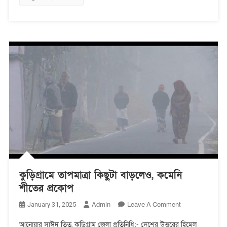
অধ্যাপক
ইউনূস
কুড়িগ্রামে তাপমাত্রা কিছুটা বাড়লেও, কমেনি
শীতের প্রকোপ
On
Admin
Leave A Comment
January 31, 2025
কুড়িগ্রামে
আনোয়ার সাঈদ তিতু, কুড়িগ্রাম জেলা প্রতিনিধি:- দেশের উত্তরের হিমেল