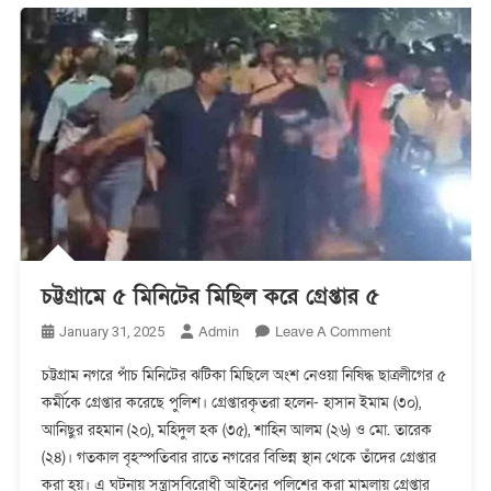
চট্টগ্রামে ৫ মিনিটের মিছিল করে গ্রেপ্তার ৫
On
Admin
Leave A Comment
January 31, 2025
চট্টগ্রামে
চট্টগ্রাম নগরে পাঁচ মিনিটের ঝটিকা মিছিলে অংশ নেওয়া নিষিদ্ধ ছাত্রলীগের ৫
৫
কর্মীকে গ্রেপ্তার করেছে পুলিশ। গ্রেপ্তারকৃতরা হলেন- হাসান ইমাম (৩০),
মিনিটের
আনিছুর রহমান (২০), মহিদুল হক (৩৫), শাহিন আলম (২৬) ও মো. তারেক
মিছিল
করে
(২৪)। গতকাল বৃহস্পতিবার রাতে নগরের বিভিন্ন স্থান থেকে তাঁদের গ্রেপ্তার
গ্রেপ্তার
করা হয়। এ ঘটনায় সন্ত্রাসবিরোধী আইনের পুলিশের করা মামলায় গ্রেপ্তার