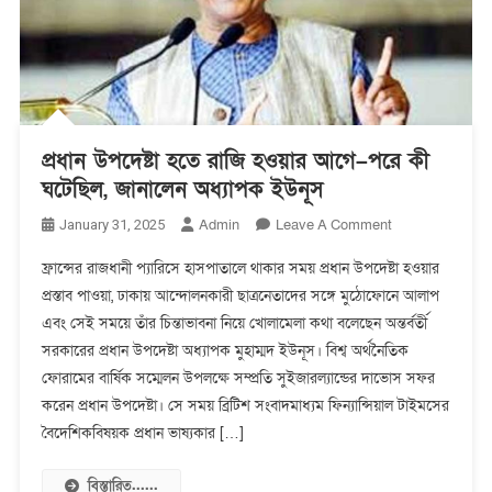
প্রধান উপদেষ্টা হতে রাজি হওয়ার আগে–পরে কী
ঘটেছিল, জানালেন অধ্যাপক ইউনূস
On
Admin
Leave A Comment
January 31, 2025
প্রধান
ফ্রান্সের রাজধানী প্যারিসে হাসপাতালে থাকার সময় প্রধান উপদেষ্টা হওয়ার
উপদেষ্টা
প্রস্তাব পাওয়া, ঢাকায় আন্দোলনকারী ছাত্রনেতাদের সঙ্গে মুঠোফোনে আলাপ
হতে
এবং সেই সময়ে তাঁর চিন্তাভাবনা নিয়ে খোলামেলা কথা বলেছেন অন্তর্বর্তী
রাজি
হওয়ার
সরকারের প্রধান উপদেষ্টা অধ্যাপক মুহাম্মদ ইউনূস। বিশ্ব অর্থনৈতিক
আগে–
ফোরামের বার্ষিক সম্মেলন উপলক্ষে সম্প্রতি সুইজারল্যান্ডের দাভোস সফর
পরে
করেন প্রধান উপদেষ্টা। সে সময় ব্রিটিশ সংবাদমাধ্যম ফিন্যান্সিয়াল টাইমসের
কী
বৈদেশিকবিষয়ক প্রধান ভাষ্যকার […]
ঘটেছিল,
জানালেন
বিস্তারিত......