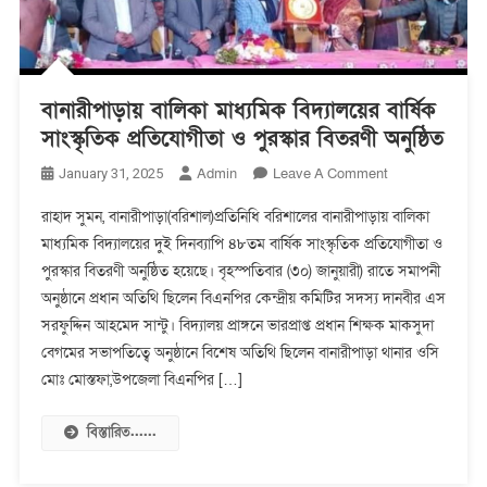
বানারীপাড়ায় বালিকা মাধ্যমিক বিদ্যালয়ের বার্ষিক
সাংস্কৃতিক প্রতিযোগীতা ও পুরস্কার বিতরণী অনুষ্ঠিত
On
Admin
Leave A Comment
January 31, 2025
বানারীপাড়ায়
রাহাদ সুমন, বানারীপাড়া(বরিশাল)প্রতিনিধি বরিশালের বানারীপাড়ায় বালিকা
বালিকা
মাধ্যমিক বিদ্যালয়ের দুই দিনব্যাপি ৪৮তম বার্ষিক সাংস্কৃতিক প্রতিযোগীতা ও
মাধ্যমিক
পুরস্কার বিতরণী অনুষ্ঠিত হয়েছে। বৃহস্পতিবার (৩০) জানুয়ারী) রাতে সমাপনী
বিদ্যালয়ের
বার্ষিক
অনুষ্ঠানে প্রধান অতিথি ছিলেন বিএনপির কেন্দ্রীয় কমিটির সদস্য দানবীর এস
সাংস্কৃতিক
সরফুদ্দিন আহমেদ সান্টু। বিদ্যালয় প্রাঙ্গনে ভারপ্রাপ্ত প্রধান শিক্ষক মাকসুদা
প্রতিযোগীতা
বেগমের সভাপতিত্বে অনুষ্ঠানে বিশেষ অতিথি ছিলেন বানারীপাড়া থানার ওসি
ও
মোঃ মোস্তফা,উপজেলা বিএনপির […]
পুরস্কার
বিতরণী
বিস্তারিত......
অনুষ্ঠিত