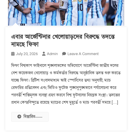
এবার আর্জেন্টিনার খেলোয়াড়দের বিরুদ্ধে তদন্তে
নামছে ফিফা
On
Admin
Leave A Comment
July 20, 2026
এবার
ফিফা বিশ্বকাপ ফাইনালে শৃঙ্খলাভঙ্গের অভিযোগে আর্জেন্টিনা জাতীয় দলের
আর্জেন্টিনার
বেশ কয়েকজন খেলোয়াড় ও কর্মকর্তার বিরুদ্ধে আনুষ্ঠানিক তদন্ত শুরু করতে
খেলোয়াড়দের
যাচ্ছে ফিফা। ব্রিটিশ সংবাদমাধ্যম স্কাই স্পোর্টসের তথ্য অনুযায়ী, ম্যাচ
বিরুদ্ধে
তদন্তে
রেফারির প্রতিবেদন এবং ভিডিও ফুটেজ পুঙ্খানুপুঙ্খভাবে পর্যালোচনা করে
নামছে
পরবর্তী শাস্তিমূলক ব্যবস্থা গ্রহণ করবে বিশ্ব ফুটবলের নিয়ন্ত্রক সংস্থা। তদন্তের
ফিফা
প্রধান কেন্দ্রবিন্দুতে রয়েছে ম্যাচের শেষ মুহূর্তে ও ম্যাচ পরবর্তী সময়ে […]
বিস্তারিত......