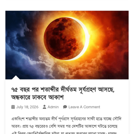
৭৫ বছর পর শতাব্দীর দীর্ঘতম সূর্যগ্রহণ আসছে,
অন্ধকারে ঢাকবে আকাশ
On
Admin
Leave A Comment
July 18, 2026
৭৫
একবিংশ শতাব্দীর অন্যতম দীর্ঘ পূর্ণগ্রাস সূর্যগ্রহণের সাক্ষী হতে যাচ্ছে সৌদি
বছর
আরব। প্রায় ৭৫ বছরেরও বেশি সময় পর দেশটির আকাশে ঘটতে চলেছে
পর
এই বিরল জ্যোতির্বৈজ্ঞানিক ঘটনা, যা প্রত্যক্ষ করবেন লাখো মানুষ। গালফ
শতাব্দীর