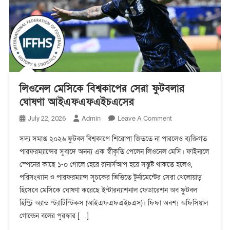
লিওনেল মেসিকে বিশ্বকাপের সেরা ফুটবলার
ঘোষণা আইএফএফএইচএসের
On
Admin
Leave A Comment
July 22, 2026
লিওনেল
সদ্য সমাপ্ত ২০২৬ ফুটবল বিশ্বকাপে শিরোপা জিততে না পারলেও ব্যক্তিগত
মেসিকে
পারফরম্যান্সের সুবাদে অনন্য এক স্বীকৃতি পেলেন লিওনেল মেসি। ফাইনালে
বিশ্বকাপের
স্পেনের কাছে ১-০ গোলে হেরে রানার্সআপ হয়ে সন্তুষ্ট থাকতে হলেও,
সেরা
ফুটবলার
পরিসংখ্যান ও পারফরম্যান্স সূচকের ভিত্তিতে টুর্নামেন্টের সেরা খেলোয়াড়
ঘোষণা
হিসেবে মেসিকে ঘোষণা করেছে ইন্টারন্যাশনাল ফেডারেশন অব ফুটবল
আইএফএফএইচএসের
হিস্ট্রি অ্যান্ড স্ট্যাটিস্টিকস (আইএফএফএইচএস)। ফিফা অবশ্য অফিসিয়াল
গোল্ডেন বলের পুরস্কার […]