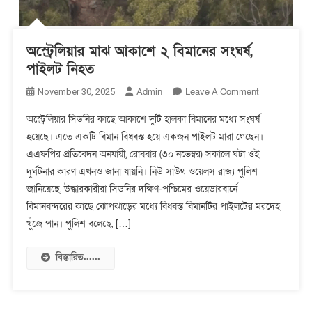
অস্ট্রেলিয়ার মাঝ আকাশে ২ বিমানের সংঘর্ষ,
পাইলট নিহত
On
Admin
Leave A Comment
November 30, 2025
অস্ট্রেলিয়ার
অস্ট্রেলিয়ার সিডনির কাছে আকাশে দুটি হালকা বিমানের মধ্যে সংঘর্ষ
মাঝ
হয়েছে। এতে একটি বিমান বিধ্বস্ত হয়ে একজন পাইলট মারা গেছেন।
আকাশে
এএফপির প্রতিবেদন অনযায়ী, রোববার (৩০ নভেম্বর) সকালে ঘটা ওই
২
বিমানের
দুর্ঘটনার কারণ এখনও জানা যায়নি। নিউ সাউথ ওয়েলস রাজ্য পুলিশ
সংঘর্ষ,
জানিয়েছে, উদ্ধারকারীরা সিডনির দক্ষিণ-পশ্চিমের ওয়েডারবার্নে
পাইলট
বিমানবন্দরের কাছে ঝোপঝাড়ের মধ্যে বিধ্বস্ত বিমানটির পাইলটের মরদেহ
নিহত
খুঁজে পান। পুলিশ বলেছে, […]
বিস্তারিত......