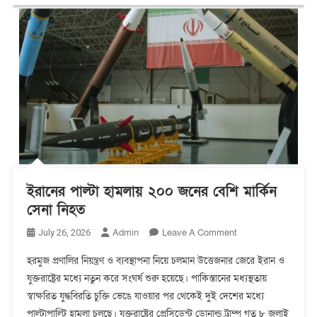
ইরানের পাল্টা হামলায় ২০০ জনের বেশি মার্কিন
সেনা নিহত
On
Admin
Leave A Comment
July 26, 2026
ইরানের
হরমুজ প্রণালির নিয়ন্ত্রণ ও ব্যবস্থাপনা নিয়ে চলমান উত্তেজনার জেরে ইরান ও
পাল্টা
যুক্তরাষ্ট্রের মধ্যে নতুন করে সংঘর্ষ শুরু হয়েছে। পাকিস্তানের মধ্যস্থতায়
হামলায়
স্বাক্ষরিত যুদ্ধবিরতি চুক্তি ভেঙে যাওয়ার পর থেকেই দুই দেশের মধ্যে
২০০
জনের
পাল্টাপাল্টি হামলা চলছে। যুক্তরাষ্ট্রের প্রেসিডেন্ট ডোনাল্ড ট্রাম্প গত ৮ জুলাই