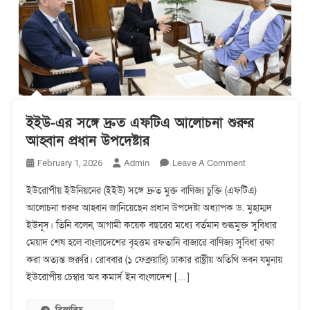
ইইউ-এর সঙ্গে দ্রুত এফটিএ আলোচনা শুরুর
আহ্বান প্রধান উপদেষ্টার
On
Admin
Leave A Comment
February 1, 2026
ইইউ-
ইউরোপীয় ইউনিয়নের (ইইউ) সঙ্গে দ্রুত মুক্ত বাণিজ্য চুক্তি (এফটিএ)
এর
আলোচনা শুরুর আহ্বান জানিয়েছেন প্রধান উপদেষ্টা অধ্যাপক ড. মুহাম্মদ
সঙ্গে
ইউনূস। তিনি বলেন, আগামী কয়েক বছরের মধ্যে বর্তমান শুল্কমুক্ত সুবিধার
দ্রুত
এফটিএ
মেয়াদ শেষ হলে বাংলাদেশের বৃহত্তম রফতানি বাজারে বাণিজ্য সুবিধা রক্ষা
আলোচনা
করা অত্যন্ত জরুরি। রোববার (১ ফেব্রুয়ারি) ঢাকার রাষ্ট্রীয় অতিথি ভবন যমুনায়
শুরুর
ইউরোপীয় চেম্বার অব কমার্স ইন বাংলাদেশ […]
আহ্বান
প্রধান