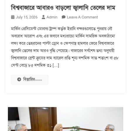
বিশ্ববাজারে আবারও বাড়লো জ্বালানি তেলের দাম
On
Admin
Leave A Comment
July 15, 2026
বিশ্ববাজারে
মার্কিন প্রেসিডেন্ট ডোনাল্ড ট্রাম্প কর্তৃক ইরানি বন্দরগুলোতে পুনরায় নৌ
আবারও
অবরোধ আরোপ এবং এর জবাবে মধ্যপ্রাচ্যে মার্কিন সামরিক অবকাঠামো
বাড়লো
লক্ষ্য করে তেহরানের পাল্টা ড্রোন ও ক্ষেপণাস্ত্র হামলার জেরে বিশ্ববাজারে
জ্বালানি
তেলের
জ্বালানি তেলের দাম আরও বৃদ্ধি পেয়েছে। বাজারের সর্বশেষ তথ্য অনুযায়ী
দাম
বিশ্ববাজারে ব্রেন্ট ক্রুডের দাম ব্যারেল প্রতি শূন্য দশমিক সাত শতাংশ বা ৫৮
সেন্ট বেড়ে ৮৫ দশমিক ৩১ […]
বিস্তারিত......