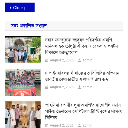
Posts
Older posts
navigation
সদ্য প্রকাশিত সংবাদ
নবাব ফয়জুন্নেছা জাদুঘর পরিদর্শনে এমপি
মনিরুল হক চৌধুরী ঐতিহ্য সংরক্ষণ ও পর্যটন
বিকাশে গুরুত্বারোপ
admin
August 2, 2026
চাঁপাইনবাবগঞ্জ সীমান্তে ৫৩ বিজিবির অভিযান
ভারতীয় নেশাজাতীয় এস্কাফ সিরাপ জব্দ
admin
August 2, 2026
তাহসিনা রুশদীর লুনা এমপি’র সা‌থে “দি ওয়ান
পাউন্ড জেনারেল হসপিটাল” ট্রাস্টিবৃন্দের সাক্ষাৎ
মি‌নিময়
admin
August 2, 2026