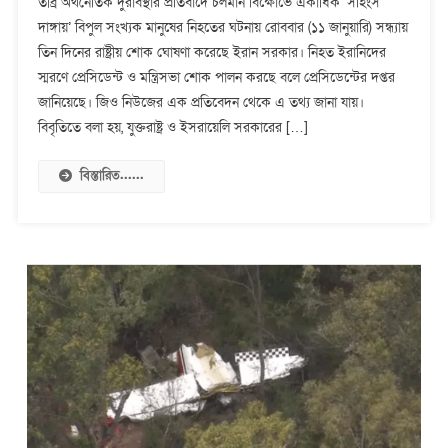
তীব্র অর্থনৈতিক দুরাবস্থার প্রতিবাদে চলমান বিক্ষোভে একাধিক ‘সহিংস
৩
দাঙ্গায়’ বিপুল সংখ্যক মানুষের নিহতের ঘটনায় রোববার (১১ জানুয়ারি) সন্ধ্যায়
দিনের
তিন দিনের রাষ্ট্রীয় শোক ঘোষণা করেছে ইরান সরকার। নিহত ইরানিদের
রাষ্ট্রীয়
শোক,
স্মরণে প্রেসিডেন্ট ও মন্ত্রিসভা শোক পালন করছে বলে প্রেসিডেন্টের দপ্তর
শিগগিরই
জানিয়েছে। জিও নিউজের এক প্রতিবেদন থেকে এ তথ্য জানা যায়।
ইন্টারনেট
বিবৃতিতে বলা হয়, যুক্তরাষ্ট্র ও ইসরায়েলি সরকারের […]
চালুর
আশ্বাস
বিস্তারিত......